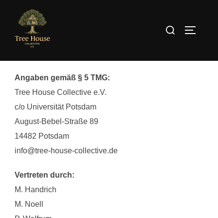
Zum
Inhalt
Suchen
SEITEN
springen
nach:
Angaben gemäß § 5 TMG:
Tree House Collective e.V.
c/o Universität Potsdam
August-Bebel-Straße 89
14482 Potsdam
info@tree-house-collective.de
Vertreten durch:
M. Handrich
M. Noell